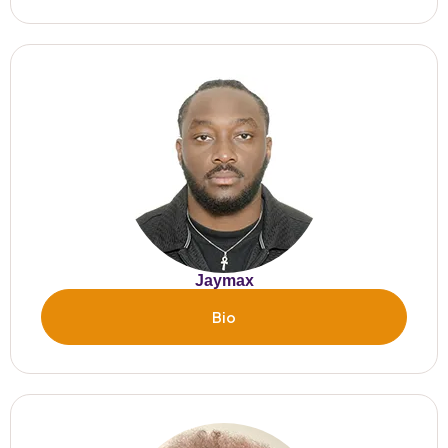
Jaymax
Bio