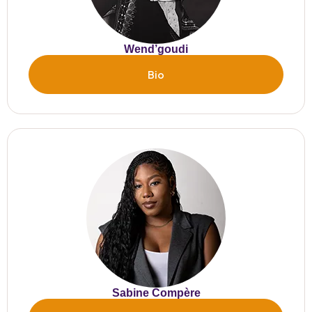
Wend’goudi
Bio
Sabine Compère