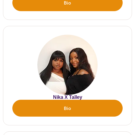
Bio
Nika X Taïley
Bio