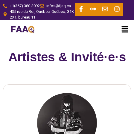
+1(367) 380-3092
infos@fjaq.ca
435 rue du Roi, Québec, Québec, G1K
2X1, bureau 11
Artistes & Invité·e·s